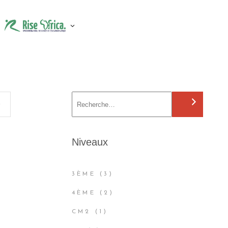
S
e
a
r
Niveaux
c
h
3
3ÈME
3
PRODUCTS
2
4ÈME
2
PRODUCTS
1
CM2
1
PRODUCT