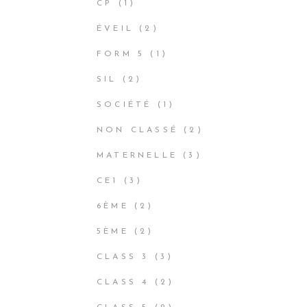
1
CP
1
PRODUCT
2
ÉVEIL
2
PRODUCTS
1
FORM 5
1
PRODUCT
2
SIL
2
PRODUCTS
1
SOCIÉTÉ
1
PRODUCT
2
NON CLASSÉ
2
PRODUCTS
3
MATERNELLE
3
PRODUCTS
3
CE1
3
PRODUCTS
2
6ÈME
2
PRODUCTS
2
5ÈME
2
PRODUCTS
3
CLASS 3
3
PRODUCTS
2
CLASS 4
2
PRODUCTS